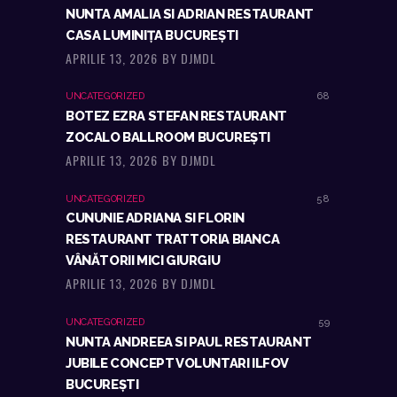
NUNTA AMALIA SI ADRIAN RESTAURANT
CASA LUMINIȚA BUCUREȘTI
APRILIE 13, 2026
BY
DJMDL
UNCATEGORIZED
68
BOTEZ EZRA STEFAN RESTAURANT
ZOCALO BALLROOM BUCUREȘTI
APRILIE 13, 2026
BY
DJMDL
UNCATEGORIZED
58
CUNUNIE ADRIANA SI FLORIN
RESTAURANT TRATTORIA BIANCA
VÂNĂTORII MICI GIURGIU
APRILIE 13, 2026
BY
DJMDL
UNCATEGORIZED
59
NUNTA ANDREEA SI PAUL RESTAURANT
JUBILE CONCEPT VOLUNTARI ILFOV
BUCUREȘTI