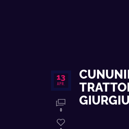
CUNUNIE
13
APR.
TRATTOR
GIURGI
0