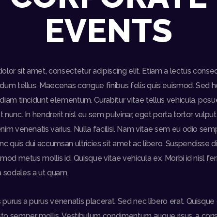
EVENTS
lor sit amet, consectetur adipiscing elit. Etiam a lectus conse
endum tellus. Maecenas congue finibus felis quis euismod. Sed he
d diam tincidunt elementum. Curabitur vitae tellus vehicula, pos
t nunc. In hendrerit nisl eu sem pulvinar, eget porta tortor vulpu
enim venenatis varius. Nulla facilisi. Nam vitae sem eu odio sem
nc quis dui accumsan ultricies sit amet ac libero. Suspendisse
uismod metus mollis id. Quisque vitae vehicula ex. Morbi id nisl 
 sodales a ut quam.
s purus a purus venenatis placerat. Sed nec libero erat. Quisque 
sto semper mollis. Vestibulum condimentum augue risus, a con