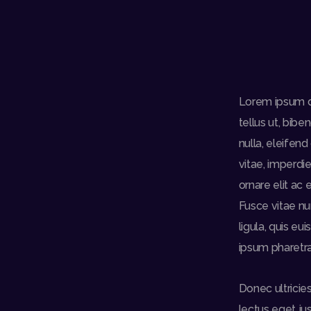
Lorem ipsum do
tellus ut, bib
nulla, eleifen
vitae, imperdie
ornare elit ac 
Fusce vitae nu
ligula, quis e
ipsum pharetra
Donec ultricie
lectus eget ju