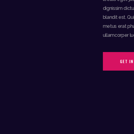
dignissim dict
blandit est. Q
metus erat phar
ullamcorper lu
GET I