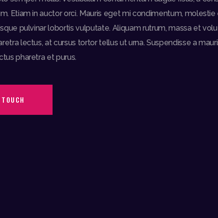
um. Etiam in auctor orci. Mauris eget mi condimentum, molestie 
uisque pulvinar lobortis vulputate. Aliquam rutrum, massa et volu
etra lectus, at cursus tortor tellus ut urna. Suspendisse a maur
ctus pharetra et purus.
N TOUCH