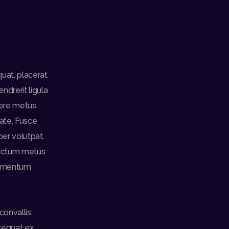
quat, placerat
ndrerit ligula
uere metus
tate. Fusce
per volutpat.
 dictum metus
fermentum
convallis
sequat ex